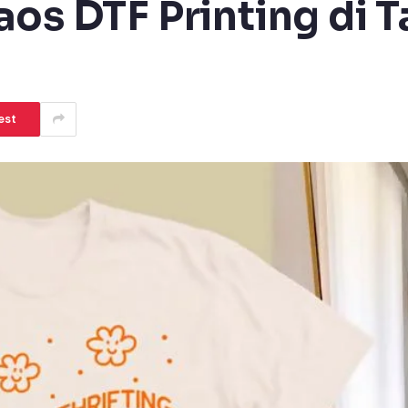
aos DTF Printing di 
d
est