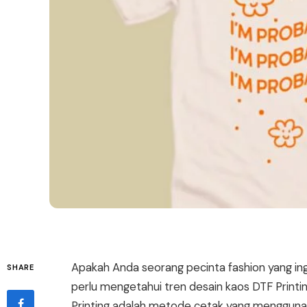
Apakah Anda seorang pecinta fashion yang ing
SHARE
perlu mengetahui tren desain kaos DTF Printi
Printing adalah metode cetak yang menggunak