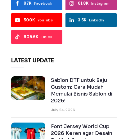
87K
81.8K
Facebook
Instagram
500K
3.5K
YouTube
LinkedIn
605.6K
TikTok
LATEST UPDATE
Sablon DTF untuk Baju
Custom: Cara Mudah
Memulai Bisnis Sablon di
2026!
July 24, 2026
Font Jersey World Cup
2026 Keren agar Desain