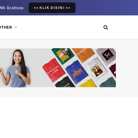
WA Gratisss
=> KLIK DISINI <=
OTHER