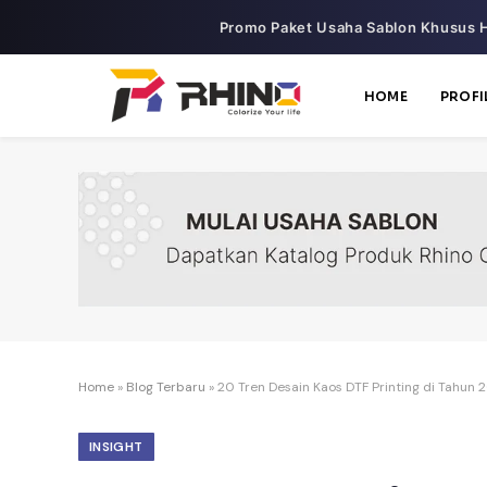
Promo Paket Usaha Sablon Khusus H
HOME
PROFI
Home
»
Blog Terbaru
»
20 Tren Desain Kaos DTF Printing di Tahun 
INSIGHT