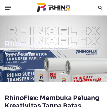
RhinoFlex
Home
»
RhinoFlex
RhinoFlex: Membuka Peluang
Kreativitas Tanpa Batas