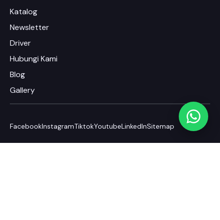
Katalog
Newsletter
Driver
Hubungi Kami
Blog
Gallery
Facebook
Instagram
Tiktok
Youtube
LinkedIn
Sitemap
© 2025
PT Rhino Indonesia Sukses
|
Rhinotec
. All rights
reserved. A member of
Sukses Corp International.
|
Mom
Uung
|
Moell Healthy Baby Care
Emdash Kits