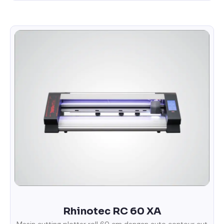
Rhinotec RC 60 XA
Mesin cutting plotter roll 60 cm dengan auto contour cut