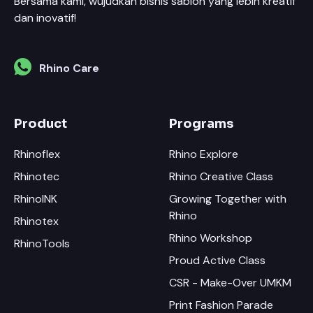
Bersama kami, wujudkan bisnis sablon yang lebih kreatif
dan inovatif!
Rhino Care
Product
Programs
Rhinoflex
Rhino Explore
Rhinotec
Rhino Creative Class
RhinoINK
Growing Together with
Rhino
Rhinotex
Rhino Workshop
RhinoTools
Proud Active Class
CSR - Make-Over UMKM
Print Fashion Parade