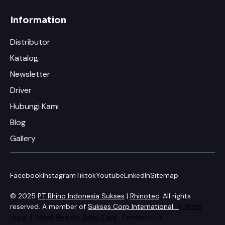
Information
Distributor
Katalog
Newsletter
×
Chat RhinoCare di Whatsapp
Driver
Hubungi Kami
Minta Katalog & Pricelist Terbaru
Blog
Request Demo / Sample Produk
Gallery
Konsultasi Usaha (Gratis)
Facebook
Instagram
Tiktok
Youtube
LinkedIn
Sitemap
Info Pelatihan Usaha Sablon
© 2025
PT Rhino Indonesia Sukses
|
Rhinotec
. All rights
reserved. A member of
Sukses Corp International.
|
Mom
Simulasi Potensi Usaha Sablon
Uung
|
Moell Healthy Baby Care
Emdash Kits