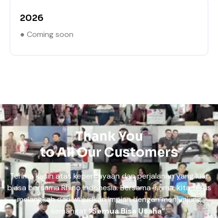
2026
● Coming soon
Thank You
to All Our Customers
Terima kasih atas kepercayaan dan perjalanan yang luar
biasa bersama Rhino Indonesia. Bersama-sama, kita terus
melangkah dan wujudkan impian dengan menjunjung
semangat
“Semua Bisa Usaha”.