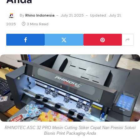
By
Rhino Indonesia
July 21, 2025
Updated:
July 21,
2025
3 Mins Read
RHINOTEC ASC 32 PRO Mesin Cutting Stiker Cepat Nan Presisi Solusi
Bisnis Print Packaging Anda