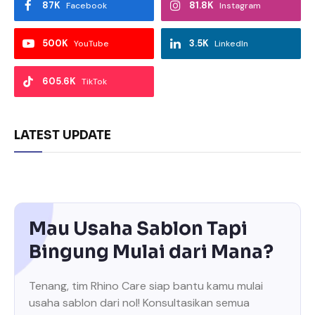
87K
81.8K
Facebook
Instagram
500K
3.5K
YouTube
LinkedIn
605.6K
TikTok
LATEST UPDATE
Mau Usaha Sablon Tapi
Bingung Mulai dari Mana?
Tenang, tim Rhino Care siap bantu kamu mulai
usaha sablon dari nol! Konsultasikan semua