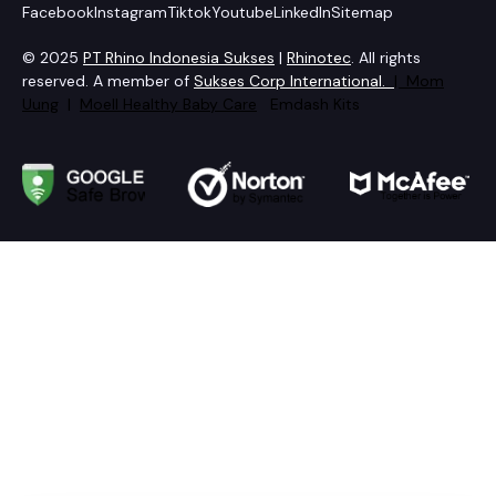
Facebook
Instagram
Tiktok
Youtube
LinkedIn
Sitemap
© 2025
PT Rhino Indonesia Sukses
|
Rhinotec
. All rights
reserved. A member of
Sukses Corp International.
|
Mom
Uung
|
Moell Healthy Baby Care
Emdash Kits