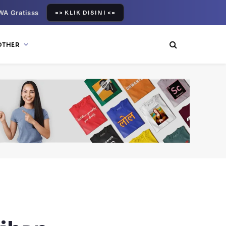
WA Gratisss
=> KLIK DISINI <=
OTHER