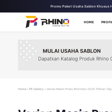
Promo Paket Usaha Sablon Khusus H
HOME
PROFI
Home
»
FB Gallery
»
Varian Mesin Press Rhinotec 2025: Pilihan Tepa