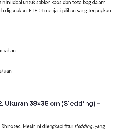
n ini ideal untuk sablon kaos dan tote bag dalam
ah digunakan, RTP 01 menjadi pilihan yang terjangkau
rumahan
atuan
2: Ukuran 38×38 cm (Sledding) –
sledding
Rhinotec. Mesin ini dilengkapi fitur
, yang