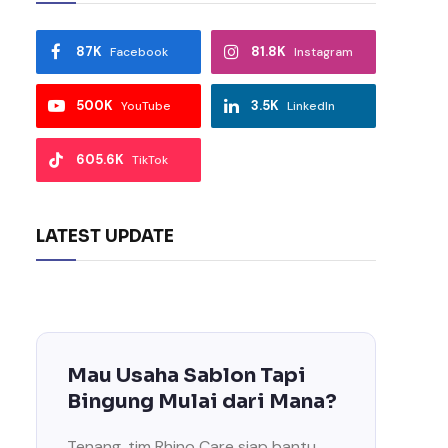
87K
81.8K
Facebook
Instagram
500K
3.5K
YouTube
LinkedIn
605.6K
TikTok
LATEST UPDATE
Mau Usaha Sablon Tapi
Bingung Mulai dari Mana?
Tenang, tim Rhino Care siap bantu