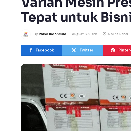
Varian Mesin Pre
Tepat untuk Bisni
By
Rhino Indonesia
August 6, 2025
4 Mins Read
Facebook
Twitter
Pinter