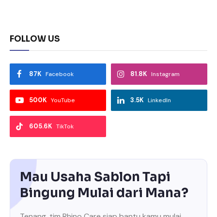
FOLLOW US
87K
81.8K
Facebook
Instagram
500K
3.5K
YouTube
LinkedIn
605.6K
TikTok
Mau Usaha Sablon Tapi
Bingung Mulai dari Mana?
Tenang, tim Rhino Care siap bantu kamu mulai