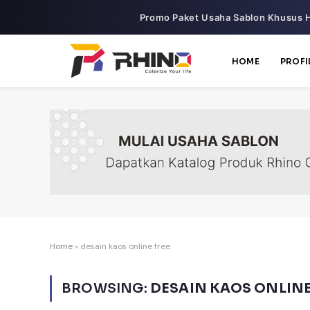
Promo Paket Usaha Sablon Khusus H
HOME
PROFI
Home
»
desain kaos online free
BROWSING:
DESAIN KAOS ONLINE