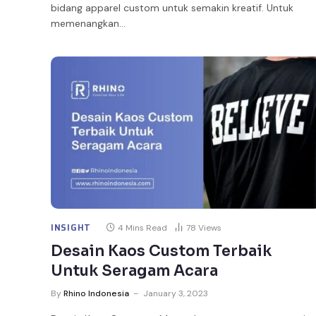
bidang apparel custom untuk semakin kreatif. Untuk
memenangkan…
INSIGHT
4 Mins Read
78
Views
Desain Kaos Custom Terbaik
Untuk Seragam Acara
By
Rhino Indonesia
January 3, 2023