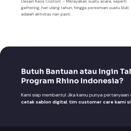
Desain Kaos Custom – Merayakan suatu acara, seperti
gathering, hari ulang tahun, hingga peresmian suatu klub
adalah aktivitas nan pasti…
Butuh Bantuan atau Ingin Ta
Program Rhino Indonesia?
Kami siap membantu! Jika kamu punya pertanyaan at
cetak sablon digital
,
tim customer care kami s