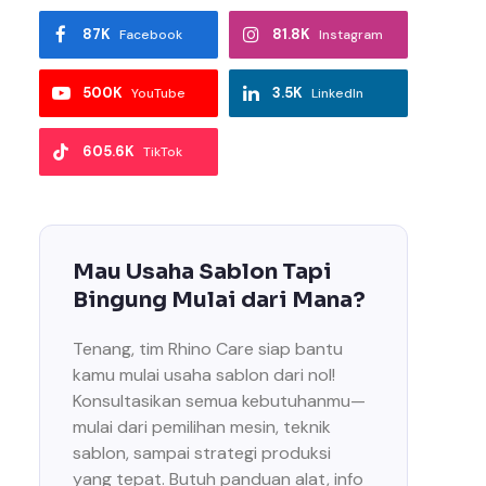
87K
81.8K
Facebook
Instagram
500K
3.5K
YouTube
LinkedIn
605.6K
TikTok
Mau Usaha Sablon Tapi
Bingung Mulai dari Mana?
Tenang, tim Rhino Care siap bantu
kamu mulai usaha sablon dari nol!
Konsultasikan semua kebutuhanmu—
mulai dari pemilihan mesin, teknik
sablon, sampai strategi produksi
yang tepat. Butuh panduan alat, info