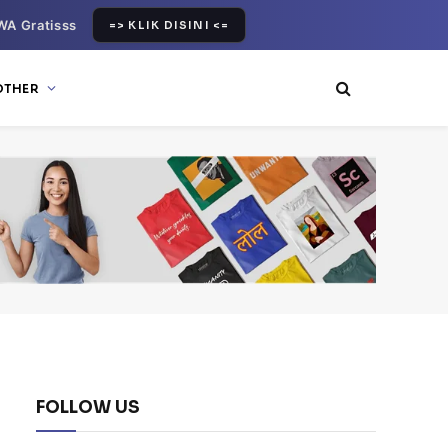
WA Gratisss
=> KLIK DISINI <=
OTHER
FOLLOW US