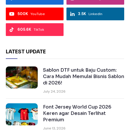
500K
3.5K
YouTube
LinkedIn
605.6K
TikTok
LATEST UPDATE
Sablon DTF untuk Baju Custom:
Cara Mudah Memulai Bisnis Sablon
di 2026!
July 24, 2026
Font Jersey World Cup 2026
Keren agar Desain Terlihat
Premium
June 13, 2026