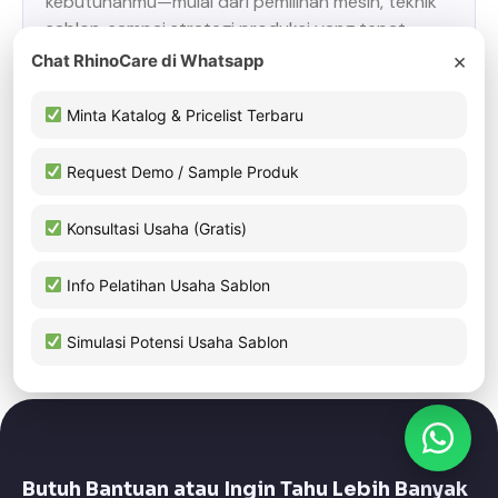
kebutuhanmu—mulai dari pemilihan mesin, teknik
sablon, sampai strategi produksi yang tepat.
Butuh panduan alat, info harga, atau cara memulai
×
Chat RhinoCare di Whatsapp
dengan modal kecil? Kami bantu semua
langkahnya.
Minta Katalog & Pricelist Terbaru
Yuk ngobrol langsung bareng Rhino Care, biar
Request Demo / Sample Produk
kamu nggak jalan sendiri.
Konsultasi Usaha (Gratis)
Konsultasi Gratis Sekarang
Info Pelatihan Usaha Sablon
Simulasi Potensi Usaha Sablon
Butuh Bantuan atau Ingin Tahu Lebih Banyak