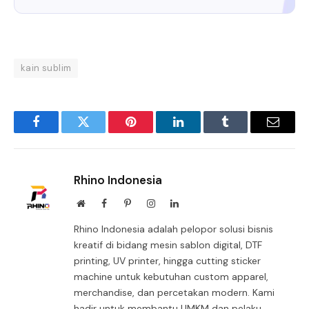
kain sublim
Facebook
Twitter
Pinterest
LinkedIn
Tumblr
Email
Rhino Indonesia
Website
Facebook
Pinterest
Instagram
LinkedIn
Rhino Indonesia adalah pelopor solusi bisnis
kreatif di bidang mesin sablon digital, DTF
printing, UV printer, hingga cutting sticker
machine untuk kebutuhan custom apparel,
merchandise, dan percetakan modern. Kami
hadir untuk membantu UMKM dan pelaku