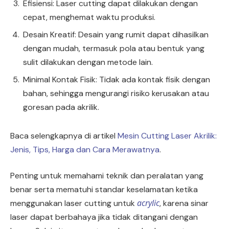
Efisiensi: Laser cutting dapat dilakukan dengan
cepat, menghemat waktu produksi.
Desain Kreatif: Desain yang rumit dapat dihasilkan
dengan mudah, termasuk pola atau bentuk yang
sulit dilakukan dengan metode lain.
Minimal Kontak Fisik: Tidak ada kontak fisik dengan
bahan, sehingga mengurangi risiko kerusakan atau
goresan pada akrilik.
Baca selengkapnya di artikel
Mesin Cutting Laser Akrilik:
Jenis, Tips, Harga dan Cara Merawatnya
.
Penting untuk memahami teknik dan peralatan yang
benar serta mematuhi standar keselamatan ketika
acrylic
menggunakan laser cutting untuk
, karena sinar
laser dapat berbahaya jika tidak ditangani dengan