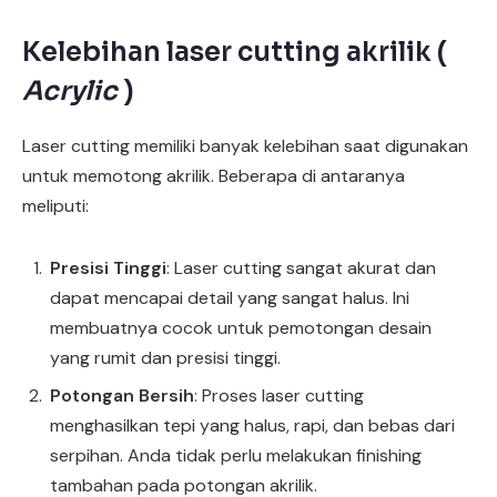
Kelebihan laser cutting akrilik (
Acrylic
)
Laser cutting memiliki banyak kelebihan saat digunakan
untuk memotong akrilik. Beberapa di antaranya
meliputi:
Presisi Tinggi
: Laser cutting sangat akurat dan
dapat mencapai detail yang sangat halus. Ini
membuatnya cocok untuk pemotongan desain
yang rumit dan presisi tinggi.
Potongan Bersih
: Proses laser cutting
menghasilkan tepi yang halus, rapi, dan bebas dari
serpihan. Anda tidak perlu melakukan finishing
tambahan pada potongan akrilik.