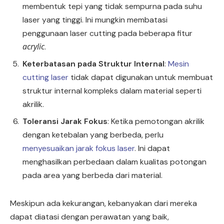
membentuk tepi yang tidak sempurna pada suhu
laser yang tinggi. Ini mungkin membatasi
penggunaan laser cutting pada beberapa fitur
acrylic
.
Keterbatasan pada Struktur Internal
:
Mesin
cutting laser
tidak dapat digunakan untuk membuat
struktur internal kompleks dalam material seperti
akrilik.
Toleransi Jarak Fokus
: Ketika pemotongan akrilik
dengan ketebalan yang berbeda, perlu
menyesuaikan jarak fokus laser
. Ini dapat
menghasilkan perbedaan dalam kualitas potongan
pada area yang berbeda dari material.
Meskipun ada kekurangan, kebanyakan dari mereka
dapat diatasi dengan perawatan yang baik,