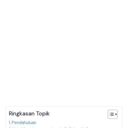
Ringkasan Topik
Pendahuluan