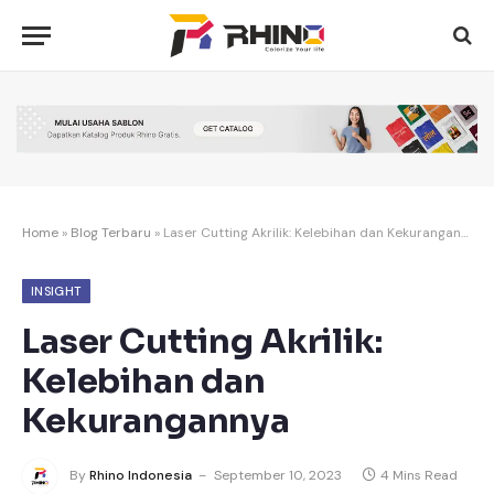
Home
»
Blog Terbaru
»
Laser Cutting Akrilik: Kelebihan dan Kekurangannya
INSIGHT
Laser Cutting Akrilik:
Kelebihan dan
Kekurangannya
By
Rhino Indonesia
September 10, 2023
4 Mins Read