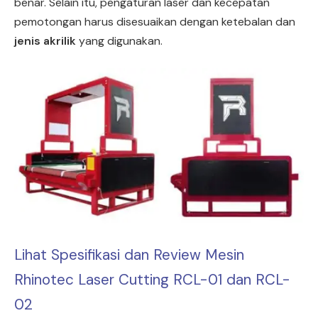
benar. Selain itu, pengaturan laser dan kecepatan
pemotongan harus disesuaikan dengan ketebalan dan
jenis akrilik
yang digunakan.
Lihat Spesifikasi dan Review Mesin
Rhinotec Laser Cutting RCL-01 dan RCL-
02