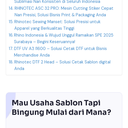
Sublimasi Nan Konsisten di Seluruh Indonesia
RHINOTEC ASC 32 PRO: Mesin Cutting Stiker Cepat
Nan Presisi, Solusi Bisnis Print & Packaging Anda
Rhinotec Sewing Manset: Solusi Presisi untuk
Apparel yang Berkualitas Tinggi
Rhino Indonesia & Wujud Unggul Ramaikan SPE 2025
Surabaya – Begini Keseruannya!
DTF UV A3 I1600 – Solusi Cetak DTF untuk Bisnis
Merchandise Anda
Rhinotec DTF 2 Head – Solusi Cetak Sablon digital
Anda
Mau Usaha Sablon Tapi
Bingung Mulai dari Mana?