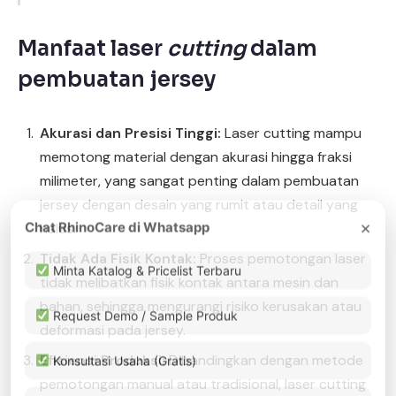
Manfaat laser
cutting
dalam
pembuatan jersey
Akurasi dan Presisi Tinggi:
Laser cutting mampu
memotong material dengan akurasi hingga fraksi
milimeter, yang sangat penting dalam pembuatan
jersey dengan desain yang rumit atau detail yang
×
Chat RhinoCare di Whatsapp
halus.
Tidak Ada Fisik Kontak:
Proses pemotongan laser
Minta Katalog & Pricelist Terbaru
tidak melibatkan fisik kontak antara mesin dan
bahan, sehingga mengurangi risiko kerusakan atau
Request Demo / Sample Produk
deformasi pada jersey.
Konsultasi Usaha (Gratis)
Efisiensi Produksi:
Dibandingkan dengan metode
pemotongan manual atau tradisional, laser cutting