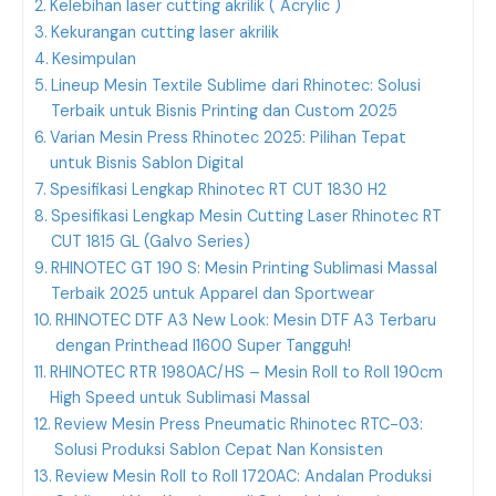
Kelebihan laser cutting akrilik ( Acrylic )
Kekurangan cutting laser akrilik
Kesimpulan
Lineup Mesin Textile Sublime dari Rhinotec: Solusi
Terbaik untuk Bisnis Printing dan Custom 2025
Varian Mesin Press Rhinotec 2025: Pilihan Tepat
untuk Bisnis Sablon Digital
Spesifikasi Lengkap Rhinotec RT CUT 1830 H2
Spesifikasi Lengkap Mesin Cutting Laser Rhinotec RT
CUT 1815 GL (Galvo Series)
RHINOTEC GT 190 S: Mesin Printing Sublimasi Massal
Terbaik 2025 untuk Apparel dan Sportwear
RHINOTEC DTF A3 New Look: Mesin DTF A3 Terbaru
dengan Printhead I1600 Super Tangguh!
RHINOTEC RTR 1980AC/HS – Mesin Roll to Roll 190cm
High Speed untuk Sublimasi Massal
Review Mesin Press Pneumatic Rhinotec RTC-03:
Solusi Produksi Sablon Cepat Nan Konsisten
Review Mesin Roll to Roll 1720AC: Andalan Produksi