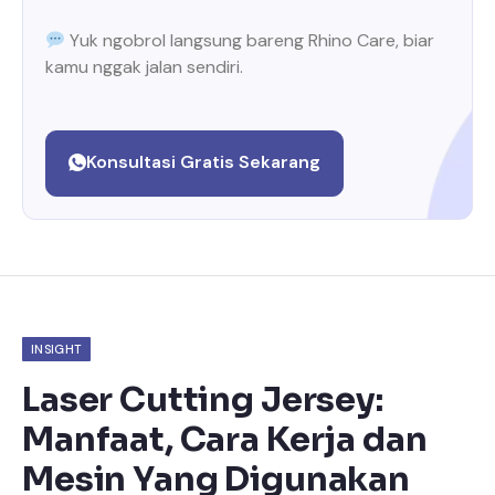
Yuk ngobrol langsung bareng Rhino Care, biar
kamu nggak jalan sendiri.
Konsultasi Gratis Sekarang
INSIGHT
Laser Cutting Jersey:
Manfaat, Cara Kerja dan
Mesin Yang Digunakan