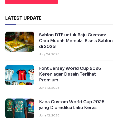
LATEST UPDATE
Sablon DTF untuk Baju Custom:
Cara Mudah Memulai Bisnis Sablon
di 2026!
July 24, 2026
Font Jersey World Cup 2026
Keren agar Desain Terlihat
Premium
June 13, 2026
Kaos Custom World Cup 2026
yang Diprediksi Laku Keras
June 12, 2026