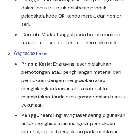
dalam industri untuk pelabelan produk,
pelacakan, kode QR, tanda merek, dan nomor
seri.
Contoh:
Marka tanggal pada botol minuman
atau nomor seri pada komponen elektronik.
Engraving
Laser
:
Prinsip Kerja:
Engraving laser melakukan
pemotongan atau penghilangan material dari
permukaan dengan menguapkan atau
menghilangkan lapisan atas material. Ini
menciptakan tanda atau gambar dalam bentuk
cekungan.
Penggunaan:
Engraving laser sering digunakan
×
Chat RhinoCare di Whatsapp
untuk menghias atau mengukir permukaan
material, seperti pengukiran pada perhiasan,
Minta Katalog & Pricelist Terbaru