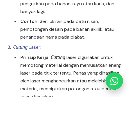
pengukiran pada bahan kayu atau kaca, dan
banyak lagi.
Request Demo / Sample Produk
Contoh:
Seni ukiran pada batu nisan,
Konsultasi Usaha (Gratis)
pemotongan desain pada bahan akrilik, atau
penandaan nama pada plakat.
Info Pelatihan Usaha Sablon
Cutting
Laser
:
Simulasi Potensi Usaha Sablon
Cutting
Prinsip Kerja:
laser digunakan untuk
memotong material dengan memusatkan energi
laser pada titik tertentu. Panas yang dihasilkan
oleh laser menghancurkan atau melelehkan
material, menciptakan potongan atau bentuk
yang diinginkan.
Cutting
Penggunaan:
laser digunakan dalam
berbagai industri, seperti industri manufaktur,
industri otomotif, pembuatan perhiasan, dan
industri konstruksi untuk memotong material