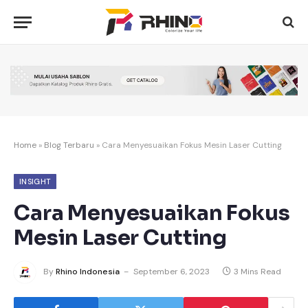
Home
»
Blog Terbaru
»
Cara Menyesuaikan Fokus Mesin Laser Cutting
INSIGHT
Cara Menyesuaikan Fokus
Mesin Laser Cutting
By
Rhino Indonesia
September 6, 2023
3 Mins Read