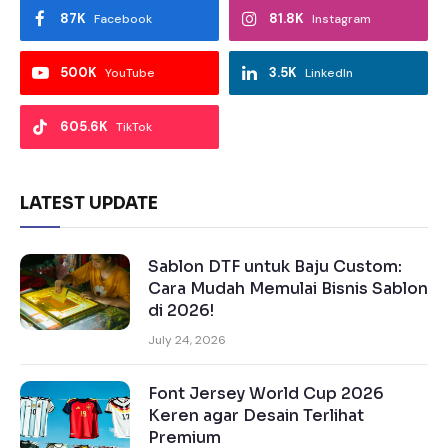
87K
81.8K
Facebook
Instagram
500K
3.5K
YouTube
LinkedIn
605.6K
TikTok
LATEST UPDATE
Sablon DTF untuk Baju Custom:
Cara Mudah Memulai Bisnis Sablon
di 2026!
July 24, 2026
Font Jersey World Cup 2026
Keren agar Desain Terlihat
Premium