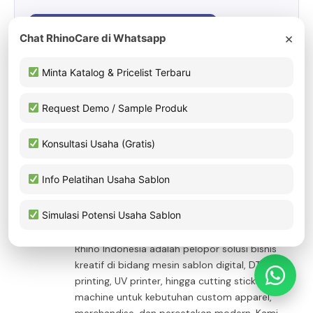
Konsultasi Gratis Sekarang
×
Chat RhinoCare di Whatsapp
Minta Katalog & Pricelist Terbaru
Request Demo / Sample Produk
Konsultasi Usaha (Gratis)
Facebook
Twitter
Pinterest
LinkedIn
Tumblr
Email
Info Pelatihan Usaha Sablon
Rhino Indonesia
Simulasi Potensi Usaha Sablon
Website
Facebook
Pinterest
Instagram
LinkedIn
Rhino Indonesia adalah pelopor solusi bisnis
kreatif di bidang mesin sablon digital, DTF
printing, UV printer, hingga cutting sticker
machine untuk kebutuhan custom apparel,
merchandise, dan percetakan modern. Kami