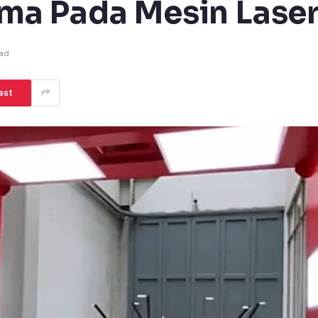
a Pada Mesin Laser
ead
est