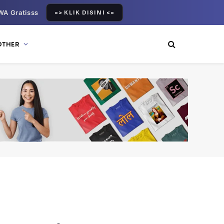
WA Gratisss
=> KLIK DISINI <=
OTHER