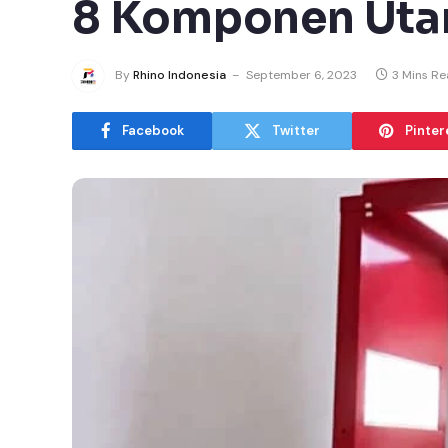
8 Komponen Utam
By
Rhino Indonesia
September 6, 2023
3 Mins R
Facebook
Twitter
Pinter