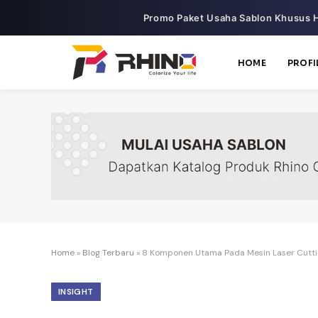
Promo Paket Usaha Sablon Khusus H
HOME
PROFI
Home
»
Blog Terbaru
»
8 Komponen Utama Pada Mesin Laser Cutt
INSIGHT