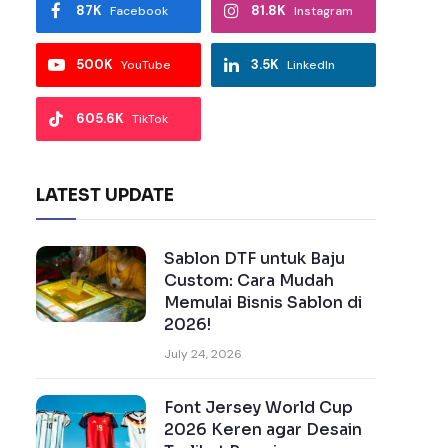
87K
81.8K
Facebook
Instagram
500K
3.5K
YouTube
LinkedIn
605.6K
TikTok
LATEST UPDATE
Sablon DTF untuk Baju
Custom: Cara Mudah
Memulai Bisnis Sablon di
2026!
July 24, 2026
Font Jersey World Cup
2026 Keren agar Desain