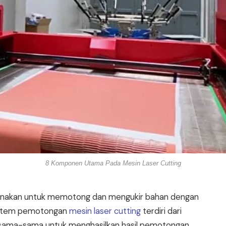
8 Komponen Utama Pada Mesin Laser Cutting
digunakan untuk memotong dan mengukir bahan dengan
Sistem pemotongan
mesin laser cutting
terdiri dari
sama-sama untuk menghasilkan hasil pemotongan