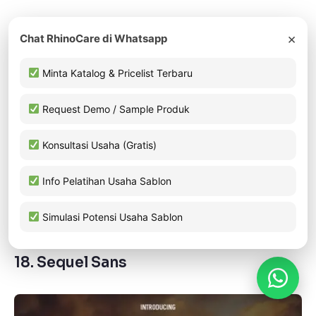
Karakteristik: Alternatif Helvetica.
×
Chat RhinoCare di Whatsapp
Kelebihan: Lebih ekonomis tapi tetap elegan.
Minta Katalog & Pricelist Terbaru
Kesan: Timeless, corporate.
Cocok untuk: Branding instansi & bisnis formal.
Request Demo / Sample Produk
Nimbus Sans
adalah alternatif hemat dari Helvetica
yang tetap mempertahankan kesan profesional.
Konsultasi Usaha (Gratis)
Banyak digunakan di branding instansi dan
Info Pelatihan Usaha Sablon
perusahaan.
Simulasi Potensi Usaha Sablon
18.
Sequel Sans