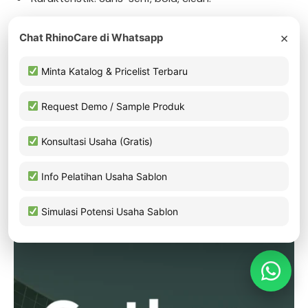
Kelebihan: Fleksibel untuk modern branding.
×
Chat RhinoCare di Whatsapp
Kesan yang Dibawa: Ramah dan kreatif.
Minta Katalog & Pricelist Terbaru
Cocok untuk: Desain startup dan merchandise
Request Demo / Sample Produk
custom.
Nexa Bold populer karena simpel tapi tetap punya
Konsultasi Usaha (Gratis)
nuansa kreatif.
Info Pelatihan Usaha Sablon
18.
Gotham Bold
Simulasi Potensi Usaha Sablon