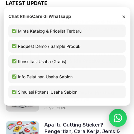
LATEST UPDATE
×
Chat RhinoCare di Whatsapp
Digital Print: Solusi Cetak Modern
untuk Berbagai Kebutuhan Bisnis
Minta Katalog & Pricelist Terbaru
August 2, 2026
Request Demo / Sample Produk
Bisnis Merchandise untuk Acara 17
Agustus: 15 Ide Produk Custom
Konsultasi Usaha (Gratis)
yang Berpotensi Laris
July 31, 2026
Info Pelatihan Usaha Sablon
12 Jenis Tinta Digital Printing
Simulasi Potensi Usaha Sablon
Beserta Fungsinya
July 31, 2026
Apa Itu Cutting Sticker?
Pengertian, Cara Kerja, Jenis &