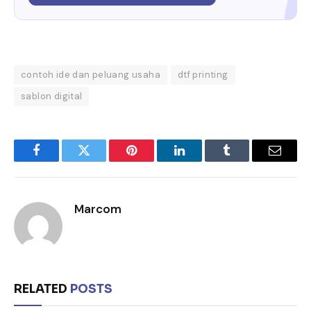
contoh ide dan peluang usaha
dtf printing
sablon digital
Facebook
Twitter
Pinterest
LinkedIn
Tumblr
Email
Marcom
RELATED
POSTS