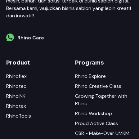
mesin, bahan, dan solusi terbaik di dunia sablon digital.
Bersama kami, wujudkan bisnis sablon yang lebih kreatif
dan inovatif!
Rhino Care
Product
Programs
Rhinoflex
Rhino Explore
Rhinotec
Rhino Creative Class
RhinoINK
Growing Together with
Rhino
Rhinotex
Rhino Workshop
RhinoTools
Proud Active Class
CSR - Make-Over UMKM