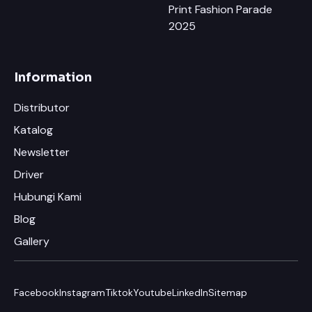
Print Fashion Parade
2025
Information
Distributor
Katalog
Newsletter
×
Chat RhinoCare di Whatsapp
Driver
Hubungi Kami
Minta Katalog & Pricelist Terbaru
Blog
Request Demo / Sample Produk
Gallery
Konsultasi Usaha (Gratis)
Facebook
Instagram
Tiktok
Youtube
LinkedIn
Sitemap
Info Pelatihan Usaha Sablon