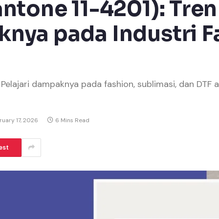
ntone 11-4201): Tre
nya pada Industri F
elajari dampaknya pada fashion, sublimasi, dan DTF a
ruary 17, 2026
6 Mins Read
est