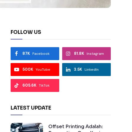
FOLLOW US
87K
81.8K
Facebook
Instagram
500K
3.5K
YouTube
LinkedIn
605.6K
TikTok
LATEST UPDATE
Offset Printing Adalah: