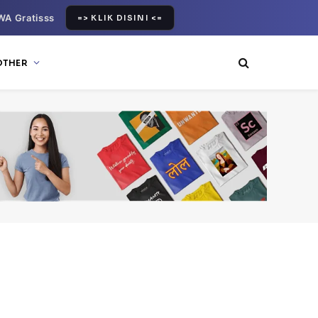
WA Gratisss
=> KLIK DISINI <=
OTHER