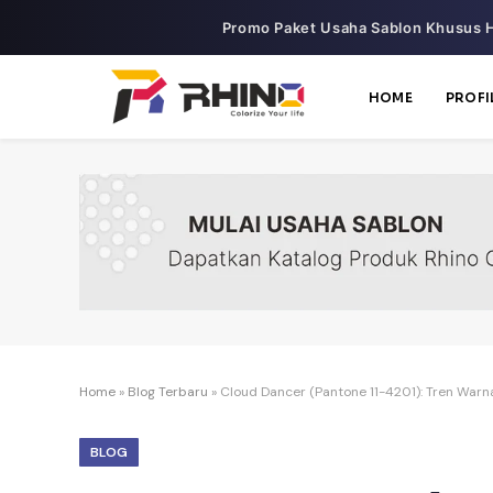
Promo Paket Usaha Sablon Khusus H
HOME
PROFI
Home
»
Blog Terbaru
»
Cloud Dancer (Pantone 11-4201): Tren Warn
BLOG