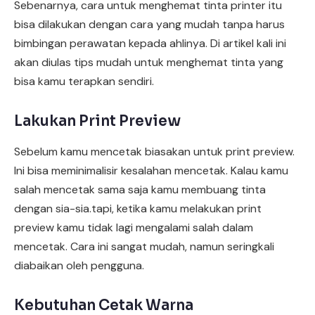
Sebenarnya, cara untuk menghemat tinta printer itu
bisa dilakukan dengan cara yang mudah tanpa harus
bimbingan perawatan kepada ahlinya. Di artikel kali ini
akan diulas tips mudah untuk menghemat tinta yang
bisa kamu terapkan sendiri.
Lakukan Print Preview
Sebelum kamu mencetak biasakan untuk print preview.
Ini bisa meminimalisir kesalahan mencetak. Kalau kamu
salah mencetak sama saja kamu membuang tinta
dengan sia-sia.tapi, ketika kamu melakukan print
preview kamu tidak lagi mengalami salah dalam
×
Chat RhinoCare di Whatsapp
mencetak. Cara ini sangat mudah, namun seringkali
diabaikan oleh pengguna.
Minta Katalog & Pricelist Terbaru
Kebutuhan Cetak Warna
Request Demo / Sample Produk