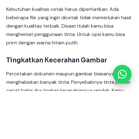
Kebutuhan kualitas cetak harus diperhatikan. Ada
Konsultasi Usaha (Gratis)
beberapa file yang ingin dicetak tidak memerlukan hasil
dengan kualitas terbaik. Disaat itulah kamu bisa
Info Pelatihan Usaha Sablon
menghemat penggunaan tinta. Untuk opsi kamu bisa
print dengan warna hitam putih.
Simulasi Potensi Usaha Sablon
Tingkatkan Kecerahan Gambar
Percetakan dokumen maupun gambar biasanya akan
menghabiskan banyak tinta. Penyebabnya tinta printer
cepat habis jika tingkat kecerahannya rendah. Kamu
bisa meminimalisir dengan memperbesar tingkat
kecerahan gambar yang akan di cetak. Sekedar
informasi, gambar yang lebih cerah akan memakai tinta
yang lebih sedikit jika dibandingkan dengan gambar
yang gelap maupun solid.