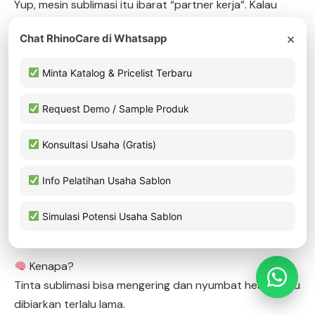
Yup, mesin sublimasi itu ibarat “partner kerja”. Kalau
dijaga dengan benar, dia bisa jadi aset yang awet dan
×
Chat RhinoCare di Whatsapp
menguntungkan banget—bahkan sampai 5 tahun lebih.
Tapi kalau disia-siain… ya jangan heran kalau baru 1
Minta Katalog & Pricelist Terbaru
tahun udah rewel
Request Demo / Sample Produk
Konsultasi Usaha (Gratis)
1. Rutin Nyalain Printer Meski Lagi Gak
Cetak
Info Pelatihan Usaha Sablon
Ini sering banget dilupakan. Kalau kamu lagi gak ada
Simulasi Potensi Usaha Sablon
order, jangan biarkan printer nganggur berhari-hari.
Kenapa?
Tinta sublimasi bisa mengering dan nyumbat head kalau
dibiarkan terlalu lama.