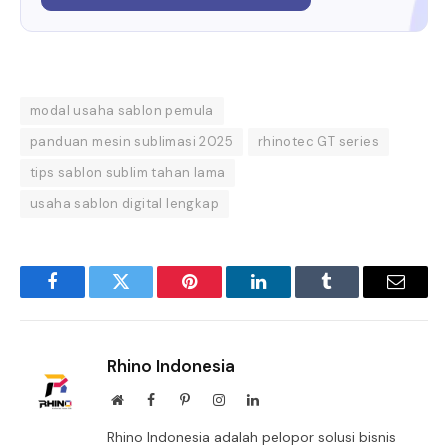
modal usaha sablon pemula
panduan mesin sublimasi 2025
rhinotec GT series
tips sablon sublim tahan lama
usaha sablon digital lengkap
Facebook
Twitter
Pinterest
LinkedIn
Tumblr
Email
Rhino Indonesia
Website
Facebook
Pinterest
Instagram
LinkedIn
Rhino Indonesia adalah pelopor solusi bisnis