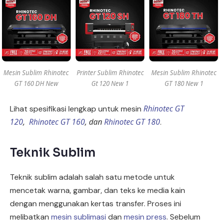
Mesin Sublim Rhinotec
Printer Sublim Rhinotec
Mesin Sublim Rhinotec
GT 160 DH New
Gt 120 New 1
GT 180 New 1
Rhinotec GT
Lihat spesifikasi lengkap untuk mesin
120
,
Rhinotec GT 160
, dan
Rhinotec GT 180
.
Teknik Sublim
Teknik sublim adalah salah satu metode untuk
mencetak warna, gambar, dan teks ke media kain
dengan menggunakan kertas transfer. Proses ini
melibatkan
mesin sublimasi
dan
mesin press
. Sebelum