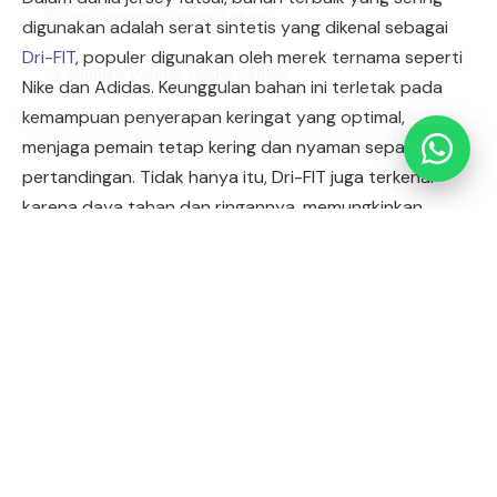
digunakan adalah serat sintetis yang dikenal sebagai
Simulasi Potensi Usaha Sablon
Dri-FIT
, populer digunakan oleh merek ternama seperti
Nike dan Adidas. Keunggulan bahan ini terletak pada
kemampuan penyerapan keringat yang optimal,
menjaga pemain tetap kering dan nyaman sepanjang
pertandingan. Tidak hanya itu, Dri-FIT juga terkenal
karena daya tahan dan ringannya, memungkinkan
pemain bergerak bebas di lapangan futsal.
Rhino Menghadirkan RTEX: Kain Drifit
Kualitas Terbaik
Inspirasi Desain Jersey Futsal
Jika Anda bingung memilih desain jersey yang cocok,