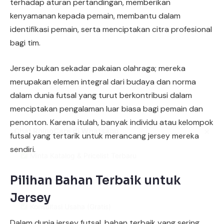
terhadap aturan pertandingan, memberikan
kenyamanan kepada pemain, membantu dalam
identifikasi pemain, serta menciptakan citra profesional
bagi tim.
Jersey bukan sekadar pakaian olahraga; mereka
merupakan elemen integral dari budaya dan norma
dalam dunia futsal yang turut berkontribusi dalam
menciptakan pengalaman luar biasa bagi pemain dan
×
Chat RhinoCare di Whatsapp
penonton. Karena itulah, banyak individu atau kelompok
futsal yang tertarik untuk merancang jersey mereka
Minta Katalog & Pricelist Terbaru
sendiri.
Request Demo / Sample Produk
Pilihan Bahan Terbaik untuk
Jersey
Konsultasi Usaha (Gratis)
Dalam dunia jersey futsal, bahan terbaik yang sering
Info Pelatihan Usaha Sablon