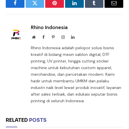
Facebook
Twitter
Pinterest
LinkedIn
Tumblr
Email
Rhino Indonesia
Website
Facebook
Pinterest
Instagram
LinkedIn
Rhino Indonesia adalah pelopor solusi bisnis
kreatif di bidang mesin sablon digital, DTF
printing, UV printer, hingga cutting sticker
machine untuk kebutuhan custom apparel,
merchandise, dan percetakan modern. Kami
hadir untuk membantu UMKM dan pelaku
industri naik level lewat produk inovatif, layanan
after sales terbaik, dan edukasi seputar bisnis
printing di seluruh Indonesia.
RELATED
POSTS