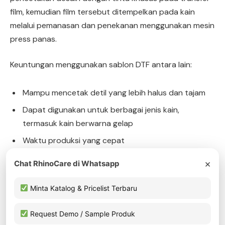
film, kemudian film tersebut ditempelkan pada kain
melalui pemanasan dan penekanan menggunakan mesin
press panas.
Keuntungan menggunakan sablon DTF antara lain:
Mampu mencetak detil yang lebih halus dan tajam
Dapat digunakan untuk berbagai jenis kain,
termasuk kain berwarna gelap
Waktu produksi yang cepat
Tahan lama dan tidak mudah pudar
×
Chat RhinoCare di Whatsapp
Sablon Rubber
Minta Katalog & Pricelist Terbaru
Sablon Rubber, juga dikenal sebagai sablon karet,
Request Demo / Sample Produk