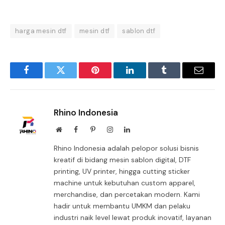
harga mesin dtf
mesin dtf
sablon dtf
Facebook
Twitter
Pinterest
LinkedIn
Tumblr
Email
Rhino Indonesia
Website
Facebook
Pinterest
Instagram
LinkedIn
Rhino Indonesia adalah pelopor solusi bisnis
kreatif di bidang mesin sablon digital, DTF
printing, UV printer, hingga cutting sticker
machine untuk kebutuhan custom apparel,
merchandise, dan percetakan modern. Kami
hadir untuk membantu UMKM dan pelaku
industri naik level lewat produk inovatif, layanan