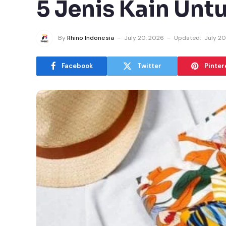
5 Jenis Kain Unt
By
Rhino Indonesia
July 20, 2026
Updated:
July 20
Facebook
Twitter
Pinter