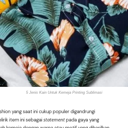
5 Jenis Kain Untuk Kemeja Printing Sublimasi
hion yang saat ini cukup populer digandrungi
statement
irik item ini sebagai
pada gaya yang
alah kemeja dengan warna atau motif yang dihasilkan