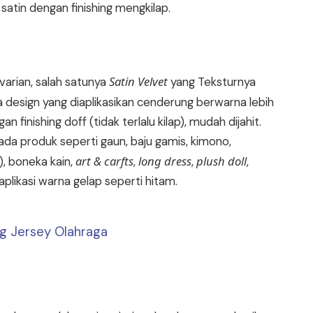
atin dengan finishing mengkilap.
Satin Velvet
arian, salah satunya
yang Teksturnya
a design yang diaplikasikan cenderung berwarna lebih
inishing doff (tidak terlalu kilap), mudah dijahit.
ada produk seperti gaun, baju gamis, kimono,
art & carfts
long dress
plush doll
), boneka kain,
,
,
,
aplikasi warna gelap seperti hitam.
ng Jersey Olahraga