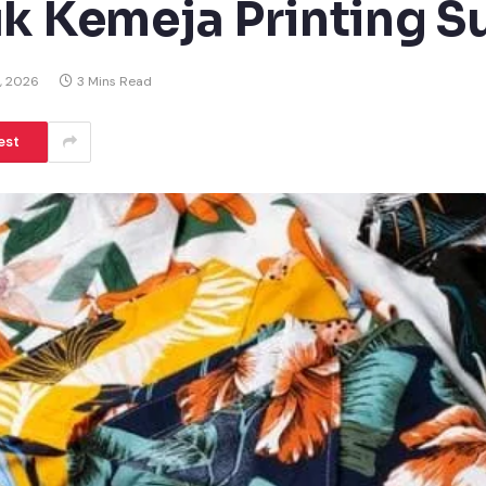
uk Kemeja Printing S
, 2026
3 Mins Read
est