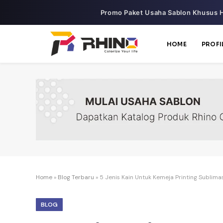
Promo Paket Usaha Sablon Khusus H
HOME
PROFI
Home
»
Blog Terbaru
»
5 Jenis Kain Untuk Kemeja Printing Sublima
BLOG