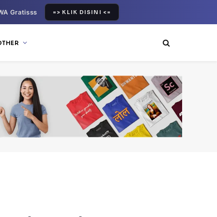
WA Gratisss
=> KLIK DISINI <=
OTHER