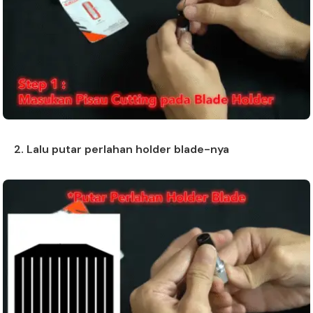
2. Lalu putar perlahan holder blade-nya
×
Chat RhinoCare di Whatsapp
Minta Katalog & Pricelist Terbaru
Request Demo / Sample Produk
Konsultasi Usaha (Gratis)