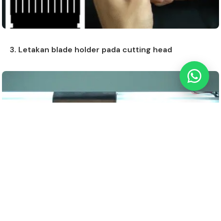
Info Pelatihan Usaha Sablon
Simulasi Potensi Usaha Sablon
3. Letakan blade holder pada cutting head
4. Atur foce atau tekanan pisau cutting sesuai