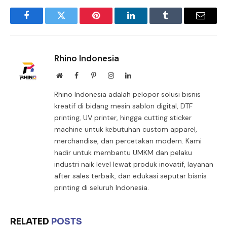
Facebook
Twitter
Pinterest
LinkedIn
Tumblr
Email
Rhino Indonesia
Website
Facebook
Pinterest
Instagram
LinkedIn
Rhino Indonesia adalah pelopor solusi bisnis
kreatif di bidang mesin sablon digital, DTF
printing, UV printer, hingga cutting sticker
machine untuk kebutuhan custom apparel,
merchandise, dan percetakan modern. Kami
hadir untuk membantu UMKM dan pelaku
industri naik level lewat produk inovatif, layanan
after sales terbaik, dan edukasi seputar bisnis
printing di seluruh Indonesia.
RELATED
POSTS