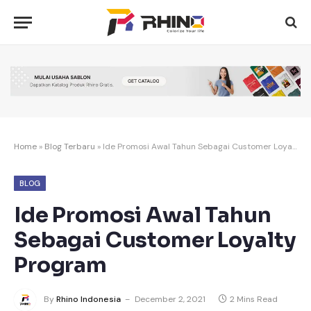
Home
»
Blog Terbaru
»
Ide Promosi Awal Tahun Sebagai Customer Loyalty Program
BLOG
Ide Promosi Awal Tahun
Sebagai Customer Loyalty
Program
By
Rhino Indonesia
December 2, 2021
2 Mins Read