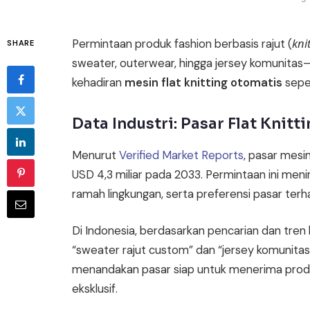
kni
Permintaan produk fashion berbasis rajut (
SHARE
sweater, outerwear, hingga jersey komunitas—s
kehadiran
mesin flat knitting otomatis
seper
Data Industri: Pasar Flat Knitt
Menurut
Verified Market Reports
, pasar mesin
USD 4,3 miliar pada 2033. Permintaan ini men
ramah lingkungan, serta preferensi pasar ter
Di Indonesia, berdasarkan pencarian dan tren
“sweater rajut custom” dan “jersey komunitas p
menandakan pasar siap untuk menerima produk
eksklusif.