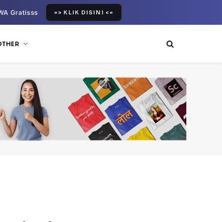
WA Gratisss
=> KLIK DISINI <=
OTHER