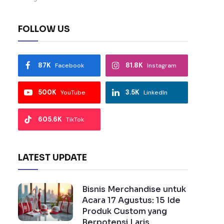
FOLLOW US
87K
81.8K
Facebook
Instagram
500K
3.5K
YouTube
LinkedIn
605.6K
TikTok
LATEST UPDATE
Bisnis Merchandise untuk
Acara 17 Agustus: 15 Ide
Produk Custom yang
Berpotensi Laris