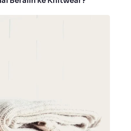
ai Beralih ke Knitwear?