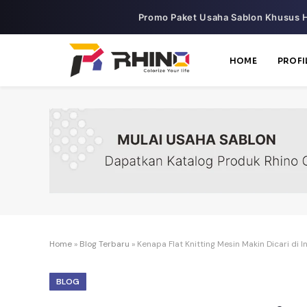
Promo Paket Usaha Sablon Khusus H
HOME
PROFI
Home
»
Blog Terbaru
»
Kenapa Flat Knitting Mesin Makin Dicari di 
BLOG