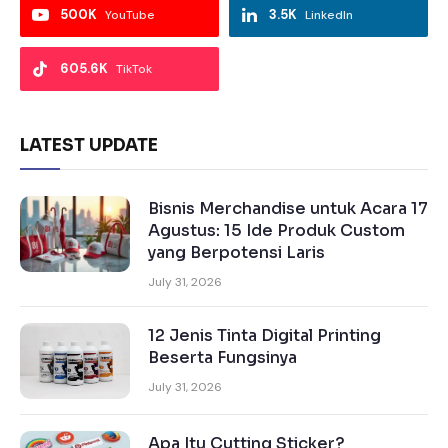
500K
3.5K
YouTube
LinkedIn
605.6K
TikTok
LATEST UPDATE
Bisnis Merchandise untuk Acara 17
Agustus: 15 Ide Produk Custom
yang Berpotensi Laris
July 31, 2026
12 Jenis Tinta Digital Printing
Beserta Fungsinya
July 31, 2026
Apa Itu Cutting Sticker?