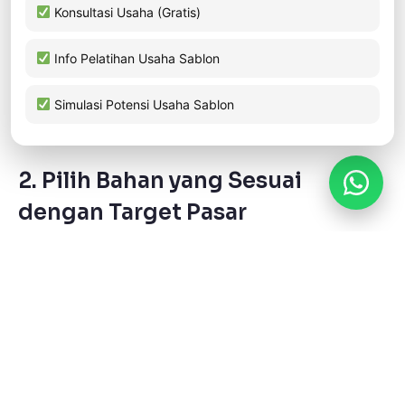
Konsultasi Usaha (Gratis)
Tips:
Pakai template ukuran A3/A4 dan simulasi
desain langsung di mockup apparel sebelum lanjut
Info Pelatihan Usaha Sablon
cetak.
Simulasi Potensi Usaha Sablon
2. Pilih Bahan yang Sesuai
dengan Target Pasar
Target Pasar
Rekomendasi
Teknik
Bahan
Cetak
Fashion casual
Cotton Combed
DTF, Polyflex
30s
Hijab custom
Voal, Satin, Maxmara
Sublimasi