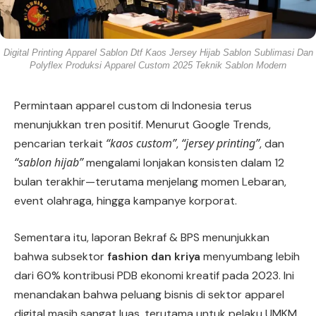
Digital Printing Apparel Sablon Dtf Kaos Jersey Hijab Sablon Sublimasi Dan
Polyflex Produksi Apparel Custom 2025 Teknik Sablon Modern
Permintaan apparel custom di Indonesia terus
menunjukkan tren positif. Menurut Google Trends,
“kaos custom”
“jersey printing”
pencarian terkait
,
, dan
“sablon hijab”
mengalami lonjakan konsisten dalam 12
bulan terakhir—terutama menjelang momen Lebaran,
event olahraga, hingga kampanye korporat.
Sementara itu, laporan Bekraf & BPS menunjukkan
bahwa subsektor
fashion dan kriya
menyumbang lebih
dari 60% kontribusi PDB ekonomi kreatif pada 2023. Ini
menandakan bahwa peluang bisnis di sektor apparel
digital masih sangat luas, terutama untuk pelaku UMKM