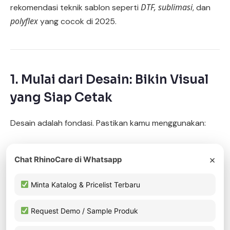
DTF, sublimasi
rekomendasi teknik sablon seperti
, dan
polyflex
yang cocok di 2025.
1. Mulai dari Desain: Bikin Visual
yang Siap Cetak
Desain adalah fondasi. Pastikan kamu menggunakan:
Resolusi minimal 300 dpi
×
Chat RhinoCare di Whatsapp
Format vektor (AI, SVG) untuk polyflex atau DTF
Minta Katalog & Pricelist Terbaru
Warna CMYK untuk hasil cetak akurat
safe margin
Desain dengan batas aman (
) agar tidak
Request Demo / Sample Produk
terpotong saat produksi