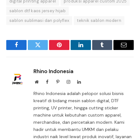
digital printing apparel
produksi apparel custom 2025
sablon dtf kaos jersey hijab
sablon sublimasi dan polyflex
teknik sablon modern
Facebook
Twitter
Pinterest
LinkedIn
Tumblr
Email
Rhino Indonesia
Website
Facebook
Pinterest
Instagram
LinkedIn
Rhino Indonesia adalah pelopor solusi bisnis
kreatif di bidang mesin sablon digital, DTF
printing, UV printer, hingga cutting sticker
machine untuk kebutuhan custom apparel,
merchandise, dan percetakan modern. Kami
hadir untuk membantu UMKM dan pelaku
industri naik level lewat produk inovatif, layanan