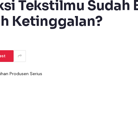
si Tekstilmu Sudah B
ih Ketinggalan?
est