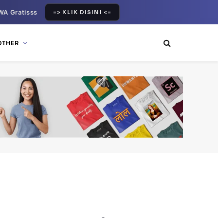
WA Gratisss
=> KLIK DISINI <=
OTHER