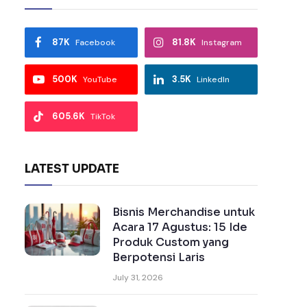
87K
81.8K
Facebook
Instagram
500K
3.5K
YouTube
LinkedIn
605.6K
TikTok
LATEST UPDATE
Bisnis Merchandise untuk
Acara 17 Agustus: 15 Ide
Produk Custom yang
Berpotensi Laris
July 31, 2026