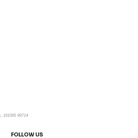
ns_191095 99714
FOLLOW US