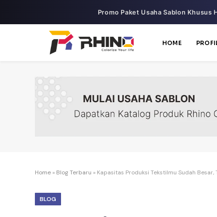
Promo Paket Usaha Sablon Khusus H
HOME
PROFI
Home
»
Blog Terbaru
»
Kapasitas Produksi Tekstilmu Sudah Besar, 
BLOG