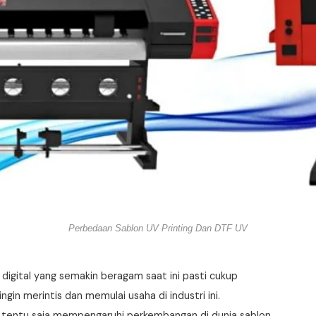
Perbedaan Sablon UV Printing Dan DTF UV
igital yang semakin beragam saat ini pasti cukup
in merintis dan memulai usaha di industri ini.
t tentu saja mempengaruhi perkembangan di dunia sablon