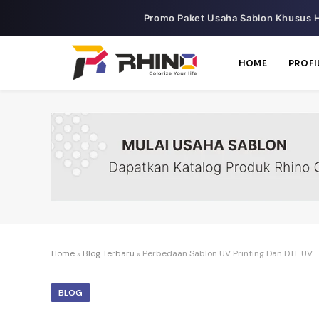
Promo Paket Usaha Sablon Khusus H
HOME
PROFI
Home
»
Blog Terbaru
»
Perbedaan Sablon UV Printing Dan DTF UV
BLOG