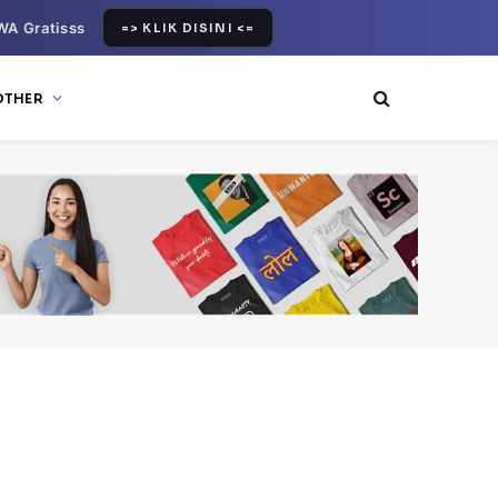
WA Gratisss
=> KLIK DISINI <=
OTHER