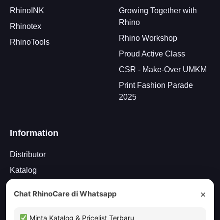
RhinoINK
Growing Together with
Rhino
Rhinotex
Rhino Workshop
RhinoTools
Proud Active Class
CSR - Make-Over UMKM
Print Fashion Parade
2025
Information
Distributor
Katalog
Newsletter
×
Chat RhinoCare di Whatsapp
Driver
Hubungi Kami
Minta Katalog & Pricelist Terbaru