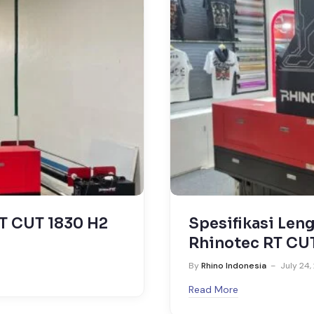
ting Laser
RHINOTEC GT 1
o Series)
Massal Terbaik
Sportwear
By
Rhino Indonesia
July 
Read More