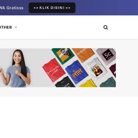
WA Gratisss
=> KLIK DISINI <=
OTHER