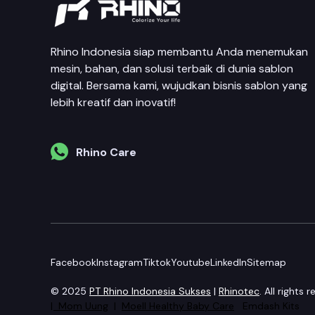
Rhino Indonesia siap membantu Anda menemukan
mesin, bahan, dan solusi terbaik di dunia sablon
digital. Bersama kami, wujudkan bisnis sablon yang
lebih kreatif dan inovatif!
Rhino Care
Facebook
Instagram
Tiktok
Youtube
LinkedIn
Sitemap
© 2025
PT Rhino Indonesia Sukses
|
Rhinotec
. All rights
|
Mom Uung
|
Moell Healthy Baby Care
Emdash Kits