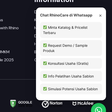
Distributor
×
Chat RhinoCare di Whatsapp
ss
Katalog
Minta Katalog & Pricelist
with Rhino
Newsletter
Terbaru
Driver
s
Hubungi Kami
Request Demo / Sample
Produk
 UMKM
Blog
ade 2025
Gallery
Konsultasi Usaha (Gratis)
Info Pelatihan Usaha Sablon
Simulasi Potensi Usaha Sablon