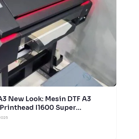
3 New Look: Mesin DTF A3
Printhead I1600 Super
 2025
B
R