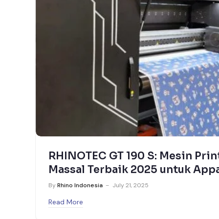
RHINOTEC GT 190 S: Mesin Prin
Massal Terbaik 2025 untuk Appa
Sportwear
By
Rhino Indonesia
July 21, 2025
Read More