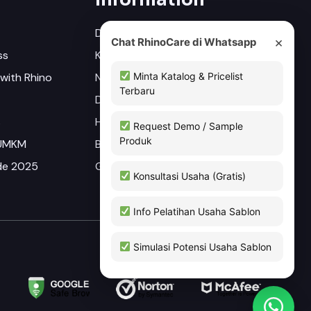
Distributor
×
Chat RhinoCare di Whatsapp
ss
Katalog
Minta Katalog & Pricelist
with Rhino
Newsletter
Terbaru
Driver
s
Hubungi Kami
Request Demo / Sample
Produk
 UMKM
Blog
ade 2025
Gallery
Konsultasi Usaha (Gratis)
Info Pelatihan Usaha Sablon
Simulasi Potensi Usaha Sablon