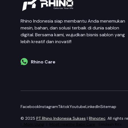
Rhino Indonesia siap membantu Anda menemukan
mesin, bahan, dan solusi terbaik di dunia sablon
digital. Bersama kami, wujudkan bisnis sablon yang
lebih kreatif dan inovatif!
Rhino Care
Facebook
Instagram
Tiktok
Youtube
LinkedIn
Sitemap
© 2025
PT Rhino Indonesia Sukses
|
Rhinotec
. All rights
|
Mom Uung
|
Moell Healthy Baby Care
Emdash Kits