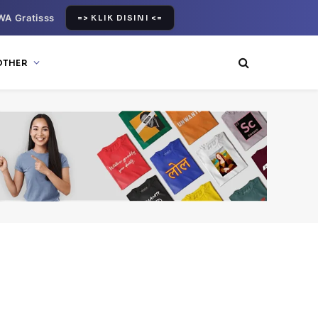
WA Gratisss
=> KLIK DISINI <=
OTHER