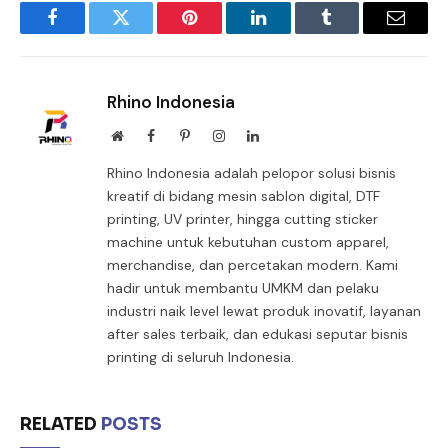
Facebook
Twitter
Pinterest
LinkedIn
Tumblr
Email
Rhino Indonesia
Website
Facebook
Pinterest
Instagram
LinkedIn
Rhino Indonesia adalah pelopor solusi bisnis
kreatif di bidang mesin sablon digital, DTF
printing, UV printer, hingga cutting sticker
machine untuk kebutuhan custom apparel,
merchandise, dan percetakan modern. Kami
hadir untuk membantu UMKM dan pelaku
industri naik level lewat produk inovatif, layanan
after sales terbaik, dan edukasi seputar bisnis
printing di seluruh Indonesia.
RELATED
POSTS