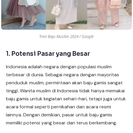
Tren Baju Muslim 2024 / Google
1. Potensi Pasar yang Besar
Indonesia adalah negara dengan populasi muslim
×
Chat RhinoCare di Whatsapp
terbesar di dunia. Sebagai negara dengan mayoritas
penduduk muslim, permintaan akan baju gamis sangat
Minta Katalog & Pricelist Terbaru
tinggi. Wanita muslim di Indonesia tidak hanya memakai
baju gamis untuk kegiatan sehari-hari, tetapi juga untuk
Request Demo / Sample Produk
acara formal seperti pernikahan dan acara resmi
lainnya. Dengan demikian, pasar untuk baju gamis
Konsultasi Usaha (Gratis)
memiliki potensi yang besar dan terus berkembang.