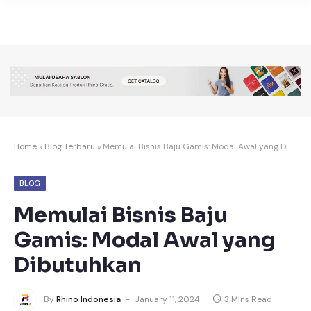
Home
»
Blog Terbaru
»
Memulai Bisnis Baju Gamis: Modal Awal yang Dibutuhkan
BLOG
Memulai Bisnis Baju
Gamis: Modal Awal yang
Dibutuhkan
By
Rhino Indonesia
January 11, 2024
3 Mins Read