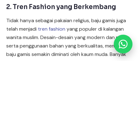
Info Pelatihan Usaha Sablon
2. Tren Fashion yang Berkembang
Simulasi Potensi Usaha Sablon
Tidak hanya sebagai pakaian religius, baju gamis juga
telah menjadi
tren fashion
yang populer di kalangan
wanita muslim. Desain-desain yang modern dan modis,
serta penggunaan bahan yang berkualitas, membuat
baju gamis semakin diminati oleh kaum muda. Banyak
desainer lokal juga telah menciptakan
koleksi baju gamis
trendy
stylish
yang
dan
, sehingga semakin memperluas
pasar untuk bisnis ini.
3. Kebutuhan yang Beragam
Salah satu keuntungan bisnis baju gamis adalah
kebutuhan yang beragam dari konsumen. Setiap wanita
memiliki preferensi dan gaya berbeda dalam memilih
baju gamis. Ada yang menyukai desain yang sederhana