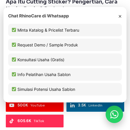
Apa Itu Cutting Sticker? Pengertian, Cara
Kerja, Jenis & Perbedaannya
×
Chat RhinoCare di Whatsapp
July 30, 2026
Minta Katalog & Pricelist Terbaru
ADD A COMMENT
Request Demo / Sample Produk
Konsultasi Usaha (Gratis)
FOLLOW US
Info Pelatihan Usaha Sablon
Simulasi Potensi Usaha Sablon
87K
81.8K
Facebook
Instagram
500K
3.5K
YouTube
LinkedIn
605.6K
TikTok