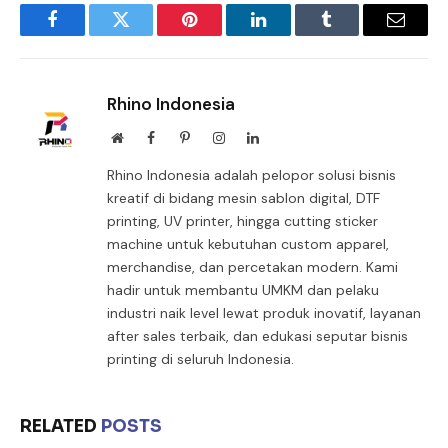
Facebook
Twitter
Pinterest
LinkedIn
Tumblr
Email
Rhino Indonesia
Website
Facebook
Pinterest
Instagram
LinkedIn
Rhino Indonesia adalah pelopor solusi bisnis
kreatif di bidang mesin sablon digital, DTF
printing, UV printer, hingga cutting sticker
machine untuk kebutuhan custom apparel,
merchandise, dan percetakan modern. Kami
hadir untuk membantu UMKM dan pelaku
industri naik level lewat produk inovatif, layanan
after sales terbaik, dan edukasi seputar bisnis
printing di seluruh Indonesia.
RELATED
POSTS