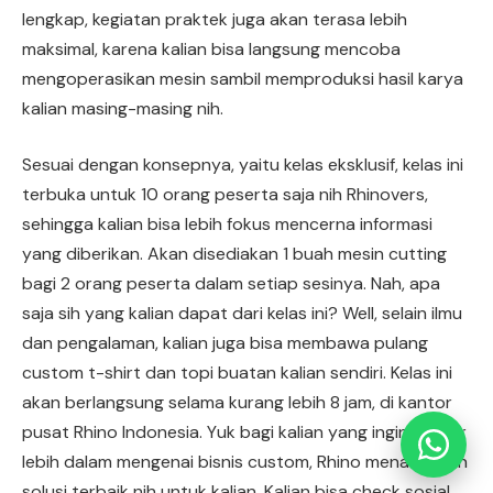
lengkap, kegiatan praktek juga akan terasa lebih
maksimal, karena kalian bisa langsung mencoba
×
Chat RhinoCare di Whatsapp
mengoperasikan mesin sambil memproduksi hasil karya
kalian masing-masing nih.
Minta Katalog & Pricelist Terbaru
Sesuai dengan konsepnya, yaitu kelas eksklusif, kelas ini
Request Demo / Sample Produk
terbuka untuk 10 orang peserta saja nih Rhinovers,
sehingga kalian bisa lebih fokus mencerna informasi
Konsultasi Usaha (Gratis)
yang diberikan. Akan disediakan 1 buah mesin cutting
bagi 2 orang peserta dalam setiap sesinya. Nah, apa
Info Pelatihan Usaha Sablon
saja sih yang kalian dapat dari kelas ini? Well, selain ilmu
dan pengalaman, kalian juga bisa membawa pulang
Simulasi Potensi Usaha Sablon
custom t-shirt dan topi buatan kalian sendiri. Kelas ini
akan berlangsung selama kurang lebih 8 jam, di kantor
pusat Rhino Indonesia. Yuk bagi kalian yang ingin belajar
lebih dalam mengenai bisnis custom, Rhino menawarkan
solusi terbaik nih untuk kalian. Kalian bisa check sosial