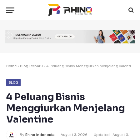
Home
»
Blog Terbaru
»
4 Peluang Bisnis Menggiurkan Menjelang Valentine
BLOG
4 Peluang Bisnis
Menggiurkan Menjelang
Valentine
By
Rhino Indonesia
August 3, 2026
Updated:
August 3,