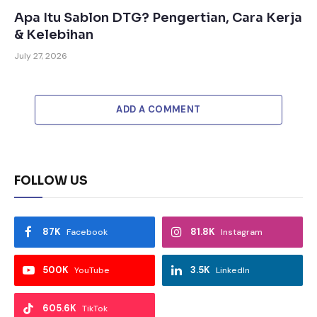
Apa Itu Sablon DTG? Pengertian, Cara Kerja
& Kelebihan
July 27, 2026
ADD A COMMENT
FOLLOW US
87K
81.8K
Facebook
Instagram
500K
3.5K
YouTube
LinkedIn
605.6K
TikTok