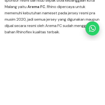
sponsor resmi dari klub sepak bola kebanggaan kota
Malang yaitu
Arema FC
. Rhino dipercaya untuk
Simulasi Potensi Usaha Sablon
memenuhi kebutuhan nameset pada jersey resmi pra
musim 2020, jadi semua jersey yang digunakan maupun
dijual secara resmi oleh Arema FC sudah menggunakan
bahan Rhinoflex kualitas terbaik.
Menggunakan material khusus yang terbaik di kelasnya,
Rhino memastikan para pemain selalu mendapatkan
kualitas terbaik agar mampu memberikan performa
terbaik saat berlaga di lapangan. Rhino bersedia
menjadi sponsor team Arema FC karena reputasi yang
dimiliki oleh team sepak bola Indonesia ini.
Sekaligus menjadi ajang untuk memperkenalkan kepada
masyarakat bahan polyflex kualitas terbaik yang cocok
digunakan untuk kebutuhan custom apapun.