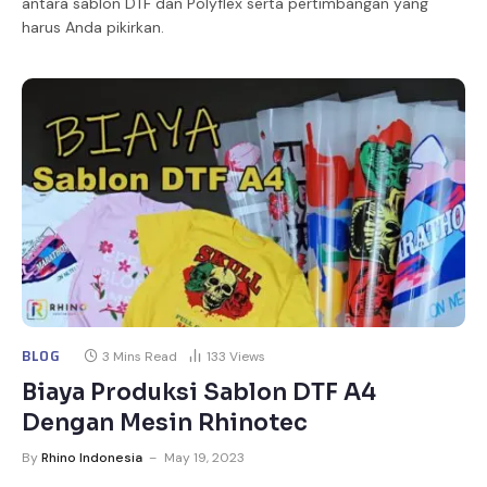
antara sablon DTF dan Polyflex serta pertimbangan yang
harus Anda pikirkan.
BLOG
3 Mins Read
133
Views
Biaya Produksi Sablon DTF A4
Dengan Mesin Rhinotec
By
Rhino Indonesia
May 19, 2023