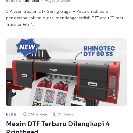
By
Rhino Indonesia
August 3, 2026
5 Alasan Sablon DTF Sering Gagal – Pasti untuk para
pengusaha sablon digital mendengar istilah DTF atau “Direct
Transfer Film”…
BLOG
2 Mins Read
108
Views
Mesin DTF Terbaru Dilengkapi 4
Printhead