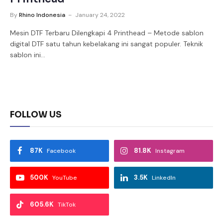
By
Rhino Indonesia
January 24, 2022
Mesin DTF Terbaru Dilengkapi 4 Printhead – Metode sablon
digital DTF satu tahun kebelakang ini sangat populer. Teknik
sablon ini…
FOLLOW US
87K
81.8K
Facebook
Instagram
500K
3.5K
YouTube
LinkedIn
605.6K
TikTok