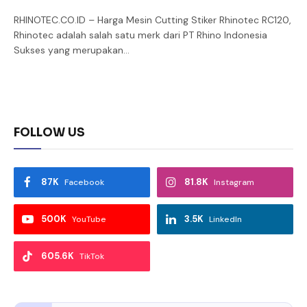
RHINOTEC.CO.ID – Harga Mesin Cutting Stiker Rhinotec RC120,
Rhinotec adalah salah satu merk dari PT Rhino Indonesia
Sukses yang merupakan…
FOLLOW US
87K
81.8K
Facebook
Instagram
500K
3.5K
YouTube
LinkedIn
605.6K
TikTok