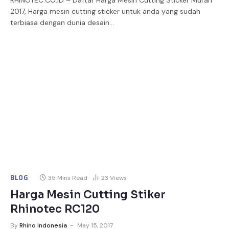
RHINOTEC.CO.ID – Daftar Harga Mesin Cutting Sticker Murah
2017, Harga mesin cutting sticker untuk anda yang sudah
terbiasa dengan dunia desain…
BLOG
35 Mins Read
23
Views
Harga Mesin Cutting Stiker
Rhinotec RC120
By
Rhino Indonesia
May 15, 2017