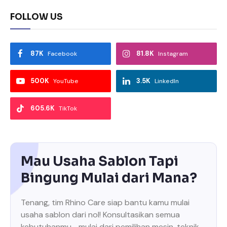
FOLLOW US
87K
81.8K
Facebook
Instagram
500K
3.5K
YouTube
LinkedIn
605.6K
TikTok
Mau Usaha Sablon Tapi
Bingung Mulai dari Mana?
Tenang, tim Rhino Care siap bantu kamu mulai
usaha sablon dari nol! Konsultasikan semua
kebutuhanmu—mulai dari pemilihan mesin, teknik