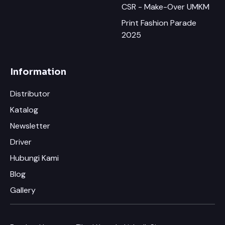
CSR - Make-Over UMKM
Print Fashion Parade
2025
Information
Distributor
Katalog
Newsletter
×
Chat RhinoCare di Whatsapp
Driver
Hubungi Kami
Minta Katalog & Pricelist Terbaru
Blog
Request Demo / Sample Produk
Gallery
Konsultasi Usaha (Gratis)