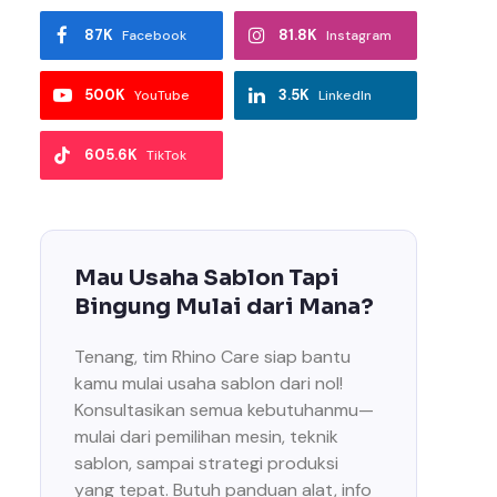
87K
81.8K
Facebook
Instagram
500K
3.5K
YouTube
LinkedIn
605.6K
TikTok
Mau Usaha Sablon Tapi
Bingung Mulai dari Mana?
Tenang, tim Rhino Care siap bantu
kamu mulai usaha sablon dari nol!
Konsultasikan semua kebutuhanmu—
mulai dari pemilihan mesin, teknik
sablon, sampai strategi produksi
yang tepat. Butuh panduan alat, info