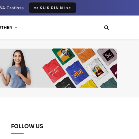
WA Gratisss
=> KLIK DISINI <=
OTHER
FOLLOW US