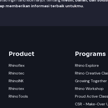
au ingin tahu lebih lanjut tentang
mesin, bahan, dan solus
iap memberikan informasi terbaik untukmu.
Product
Programs
Rhinoflex
Rhino Explore
Rhinotec
Rhino Creative Cla
RhinoINK
Growing Together 
Rhinotex
Rhino Workshop
RhinoTools
Proud Active Clas
CSR - Make-Over