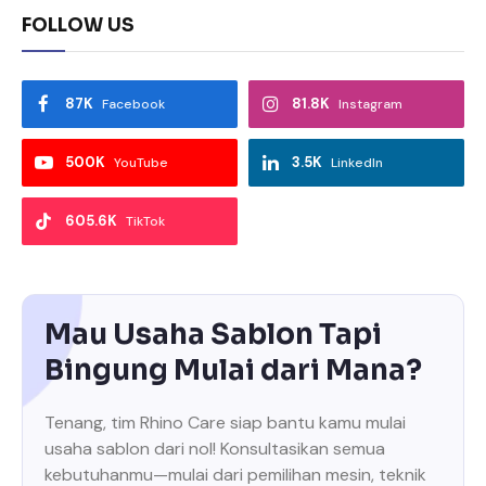
FOLLOW US
87K
81.8K
Facebook
Instagram
500K
3.5K
YouTube
LinkedIn
605.6K
TikTok
Mau Usaha Sablon Tapi
Bingung Mulai dari Mana?
Tenang, tim Rhino Care siap bantu kamu mulai
usaha sablon dari nol! Konsultasikan semua
kebutuhanmu—mulai dari pemilihan mesin, teknik