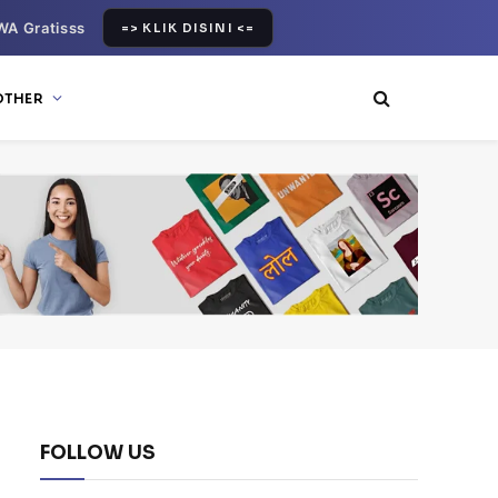
WA Gratisss
=> KLIK DISINI <=
OTHER
FOLLOW US