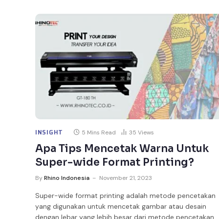
INSIGHT
5 Mins Read
35
Views
Apa Tips Mencetak Warna Untuk
Super-wide Format Printing?
By
Rhino Indonesia
November 21, 2023
Super-wide format printing adalah metode pencetakan
yang digunakan untuk mencetak gambar atau desain
dengan lebar yang lebih besar dari metode pencetakan