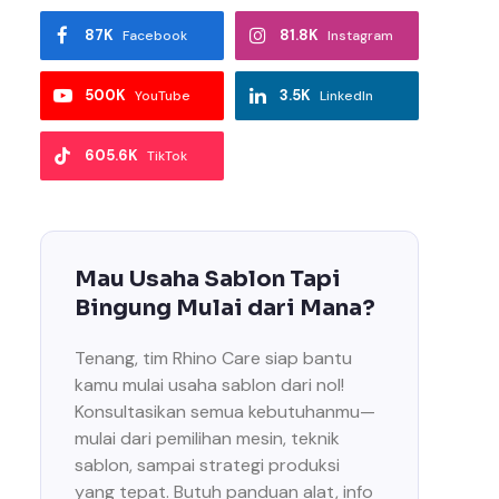
87K
81.8K
Facebook
Instagram
500K
3.5K
YouTube
LinkedIn
605.6K
TikTok
Mau Usaha Sablon Tapi
Bingung Mulai dari Mana?
Tenang, tim Rhino Care siap bantu
kamu mulai usaha sablon dari nol!
Konsultasikan semua kebutuhanmu—
mulai dari pemilihan mesin, teknik
sablon, sampai strategi produksi
yang tepat. Butuh panduan alat, info