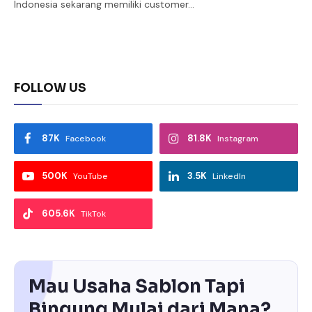
Indonesia sekarang memiliki customer…
FOLLOW US
87K
81.8K
Facebook
Instagram
500K
3.5K
YouTube
LinkedIn
605.6K
TikTok
Mau Usaha Sablon Tapi
Bingung Mulai dari Mana?