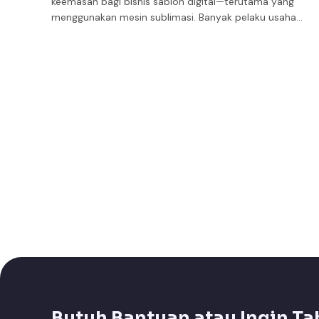
keemasan bagi bisnis sablon digital—terutama yang
menggunakan mesin sublimasi. Banyak pelaku usaha…
Butuh Bantuan atau Ingin Ta