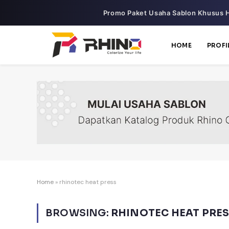
Promo Paket Usaha Sablon Khusus H
HOME
PROFI
Home
»
rhinotec heat press
BROWSING:
RHINOTEC HEAT PRE