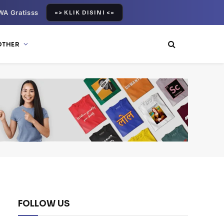
WA Gratisss
=> KLIK DISINI <=
OTHER
FOLLOW US