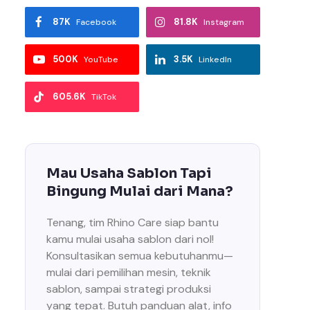
87K
81.8K
Facebook
Instagram
500K
3.5K
YouTube
LinkedIn
605.6K
TikTok
Mau Usaha Sablon Tapi
Bingung Mulai dari Mana?
Tenang, tim Rhino Care siap bantu
kamu mulai usaha sablon dari nol!
Konsultasikan semua kebutuhanmu—
mulai dari pemilihan mesin, teknik
sablon, sampai strategi produksi
yang tepat. Butuh panduan alat, info