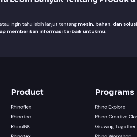
au ingin tahu lebih lanjut tentang
mesin, bahan, dan solus
iap memberikan informasi terbaik untukmu.
Product
Programs
Rhinoflex
Rhino Explore
Rhinotec
Rhino Creative Cla
RhinoINK
Growing Together 
Rhinotex
Rhino Workshop