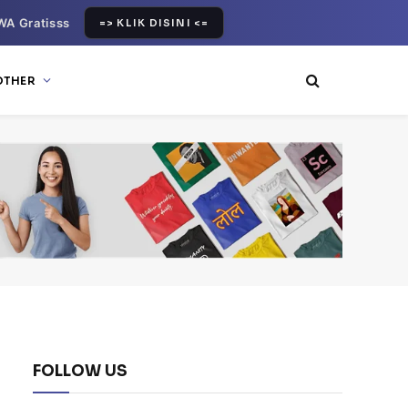
WA Gratisss
=> KLIK DISINI <=
OTHER
FOLLOW US