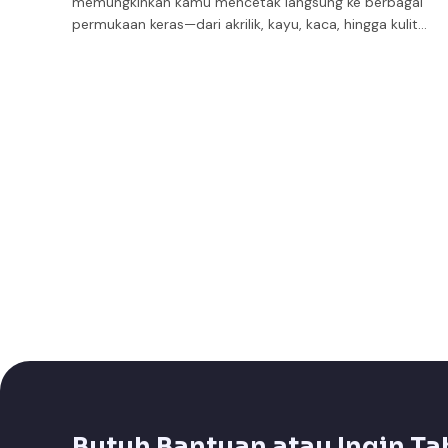
memungkinkan kamu mencetak langsung ke berbagai
permukaan keras—dari akrilik, kayu, kaca, hingga kulit…
Butuh Bantuan atau Ingin Ta