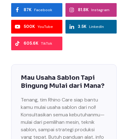
87K
81.8K
Facebook
Instagram
500K
3.5K
YouTube
LinkedIn
605.6K
TikTok
Mau Usaha Sablon Tapi
Bingung Mulai dari Mana?
Tenang, tim Rhino Care siap bantu
kamu mulai usaha sablon dari nol!
Konsultasikan semua kebutuhanmu—
mulai dari pemilihan mesin, teknik
sablon, sampai strategi produksi
yang tepat. Butuh panduan alat, info