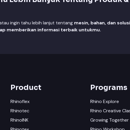
au ingin tahu lebih lanjut tentang
mesin, bahan, dan solus
iap memberikan informasi terbaik untukmu.
Product
Programs
Rhinoflex
Rhino Explore
Rhinotec
Rhino Creative Cla
RhinoINK
Growing Together 
Rhinotex
Rhino Workshop