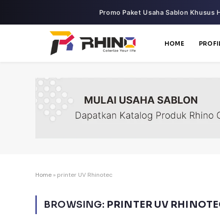
Promo Paket Usaha Sablon Khusus H
HOME
PROFI
Home
»
printer UV Rhinotec
BROWSING:
PRINTER UV RHINOTE