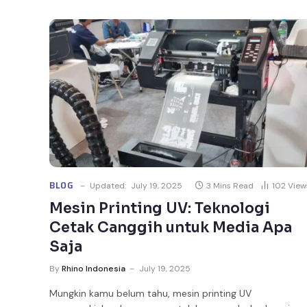
BLOG
Updated:
July 19, 2025
3 Mins Read
102
View
Mesin Printing UV: Teknologi
Cetak Canggih untuk Media Apa
Saja
By
Rhino Indonesia
July 19, 2025
Mungkin kamu belum tahu, mesin printing UV