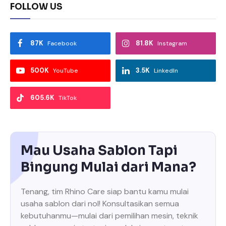
FOLLOW US
87K
81.8K
Facebook
Instagram
500K
3.5K
YouTube
LinkedIn
605.6K
TikTok
Mau Usaha Sablon Tapi
Bingung Mulai dari Mana?
Tenang, tim Rhino Care siap bantu kamu mulai
usaha sablon dari nol! Konsultasikan semua
kebutuhanmu—mulai dari pemilihan mesin, teknik