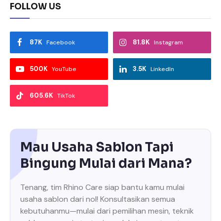
FOLLOW US
87K
81.8K
Facebook
Instagram
500K
3.5K
YouTube
LinkedIn
605.6K
TikTok
Mau Usaha Sablon Tapi
Bingung Mulai dari Mana?
Tenang, tim Rhino Care siap bantu kamu mulai
usaha sablon dari nol! Konsultasikan semua
kebutuhanmu—mulai dari pemilihan mesin, teknik