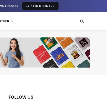
WA Gratisss
=> KLIK DISINI <=
OTHER
FOLLOW US