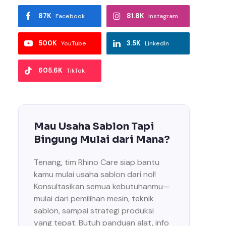
87K
81.8K
Facebook
Instagram
500K
3.5K
YouTube
LinkedIn
605.6K
TikTok
Mau Usaha Sablon Tapi
Bingung Mulai dari Mana?
Tenang, tim Rhino Care siap bantu
kamu mulai usaha sablon dari nol!
Konsultasikan semua kebutuhanmu—
mulai dari pemilihan mesin, teknik
sablon, sampai strategi produksi
yang tepat. Butuh panduan alat, info