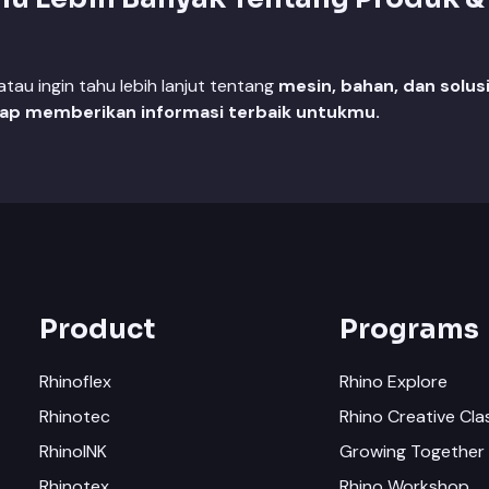
au ingin tahu lebih lanjut tentang
mesin, bahan, dan solus
iap memberikan informasi terbaik untukmu.
Product
Programs
Rhinoflex
Rhino Explore
Rhinotec
Rhino Creative Cla
RhinoINK
Growing Together 
Rhinotex
Rhino Workshop