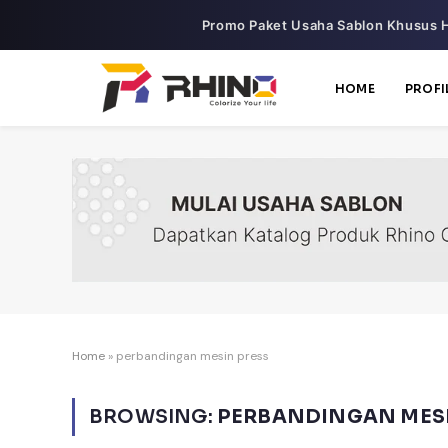
Promo Paket Usaha Sablon Khusus H
HOME
PROFI
Home
»
perbandingan mesin press
BROWSING:
PERBANDINGAN MESI