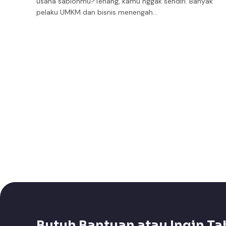
usaha sablonmu?Tenang, kamu nggak sendiri. Banyak
pelaku UMKM dan bisnis menengah…
Butuh Bantuan atau Ingin Ta