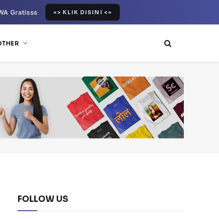
WA Gratisss
=> KLIK DISINI <=
OTHER
FOLLOW US