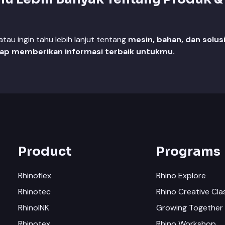
au ingin tahu lebih lanjut tentang
mesin, bahan, dan solus
iap memberikan informasi terbaik untukmu.
Product
Programs
Rhinoflex
Rhino Explore
Rhinotec
Rhino Creative Cla
RhinoINK
Growing Together 
Rhinotex
Rhino Workshop