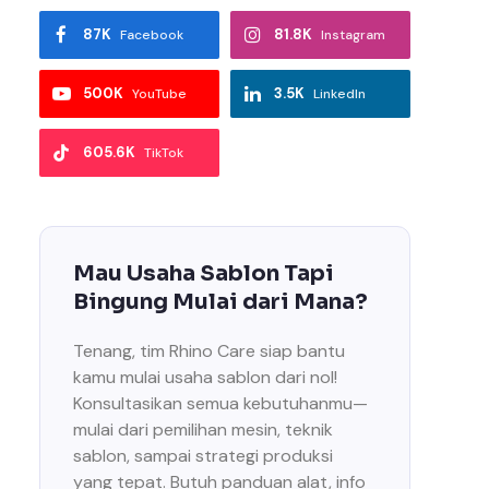
87K
81.8K
Facebook
Instagram
500K
3.5K
YouTube
LinkedIn
605.6K
TikTok
Mau Usaha Sablon Tapi
Bingung Mulai dari Mana?
Tenang, tim Rhino Care siap bantu
kamu mulai usaha sablon dari nol!
Konsultasikan semua kebutuhanmu—
mulai dari pemilihan mesin, teknik
sablon, sampai strategi produksi
yang tepat. Butuh panduan alat, info