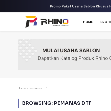
Promo Paket Usaha Sablon Khusus H
HOME
PROFI
Home
»
pemanas dtf
BROWSING:
PEMANAS DTF