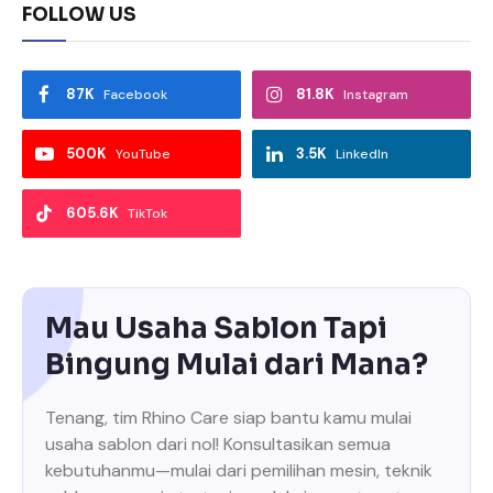
FOLLOW US
87K
81.8K
Facebook
Instagram
500K
3.5K
YouTube
LinkedIn
605.6K
TikTok
Mau Usaha Sablon Tapi
Bingung Mulai dari Mana?
Tenang, tim Rhino Care siap bantu kamu mulai
usaha sablon dari nol! Konsultasikan semua
kebutuhanmu—mulai dari pemilihan mesin, teknik